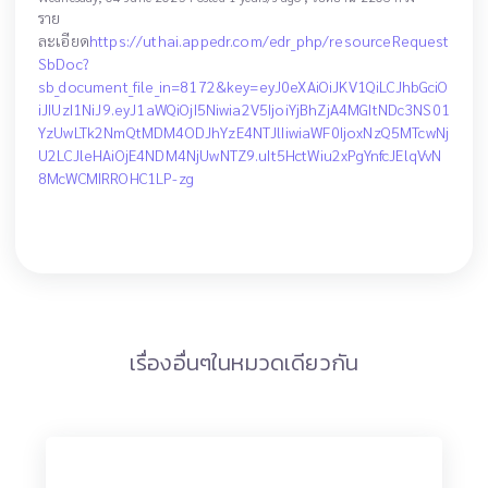
ราย
ละเอียด
https://uthai.appedr.com/edr_php/resourceRequest
SbDoc?
sb_document_file_in=8172&key=eyJ0eXAiOiJKV1QiLCJhbGciO
iJIUzI1NiJ9.eyJ1aWQiOjI5Niwia2V5IjoiYjBhZjA4MGItNDc3NS01
YzUwLTk2NmQtMDM4ODJhYzE4NTJlIiwiaWF0IjoxNzQ5MTcwNj
U2LCJleHAiOjE4NDM4NjUwNTZ9.uIt5HctWiu2xPgYnfcJElqVvN
8McWCMIRROHC1LP-zg
เรื่องอื่นๆในหมวดเดียวกัน