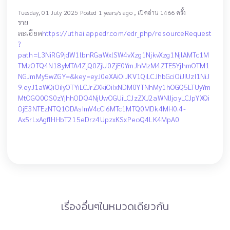
,
Tuesday, 01 July 2025 Posted 1 years/s ago
เปิดอ่าน 1466 ครั้ง
ราย
ละเอียด
https://uthai.appedr.com/edr_php/resourceRequest
?
path=L3NiRG9jdW1lbnRGaWxlSW4vXzg1NjkvXzg1NjlAMTc1M
TMzOTQ4N18yMTA4ZjQ0ZjU0ZjE0YmJhMzM4ZTE5YjhmOTM1
NGJmMy5wZGY=&key=eyJ0eXAiOiJKV1QiLCJhbGciOiJIUzI1NiJ
9.eyJ1aWQiOiIyOTYiLCJrZXkiOiIxNDM0YTNhMy1hOGQ5LTUyYm
MtOGQ0OS0zYjhhODQ4NjUwOGUiLCJzZXJ2aWNlIjoyLCJpYXQi
OjE3NTEzNTQ1ODAsImV4cCI6MTc1MTQ0MDk4MH0.4-
Ax5rLxAgfIHHbT215eDrz4UpzxKSxPeoQ4LK4MpA0
เรื่องอื่นๆในหมวดเดียวกัน