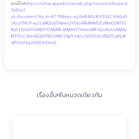
ละเอียด
https://uthai.appedr.com/edr_php/resourceRequest
SbDoc?
sb_document_file_in=8778&key=eyJ0eXAiOiJKV1QiLCJhbGciO
iJIUzI1NiJ9.eyJ1aWQiOjI5Niwia2V5IjoiMGM4M2EzMmQtMTY2
Ny01YjUxLThhMjYtY2MyMGJjMjNhOThiIiwiaWF0IjoxNzUzMjMy
MTY5LCJleHAiOjE4NDc5MjY1Njl9.hxOu345ISvSLVBj8ZCydSyK
qfPlOzFbgJCGDCInDnnQ
เรื่องอื่นๆในหมวดเดียวกัน