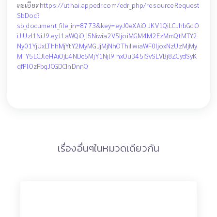
ละเอียด
https://uthai.appedr.com/edr_php/resourceRequest
SbDoc?
sb_document_file_in=8773&key=eyJ0eXAiOiJKV1QiLCJhbGciO
iJIUzI1NiJ9.eyJ1aWQiOjI5Niwia2V5IjoiMGM4M2EzMmQtMTY2
Ny01YjUxLThhMjYtY2MyMGJjMjNhOThiIiwiaWF0IjoxNzUzMjMy
MTY5LCJleHAiOjE4NDc5MjY1Njl9.hxOu345ISvSLVBj8ZCydSyK
qfPlOzFbgJCGDCInDnnQ
เรื่องอื่นๆในหมวดเดียวกัน