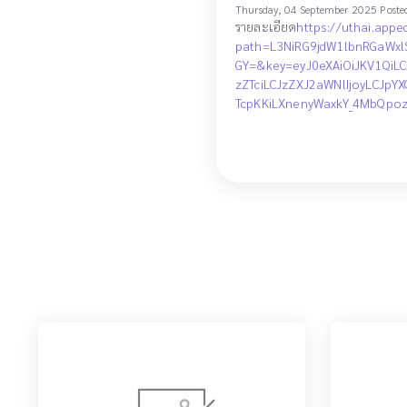
Thursday, 04 September 2025 Poste
รายละเอียด
https://uthai.app
path=L3NiRG9jdW1lbnRGaWx
GY=&key=eyJ0eXAiOiJKV1QiLC
zZTciLCJzZXJ2aWNlIjoyLCJp
TcpKKiLXnenyWaxkY_4MbQp