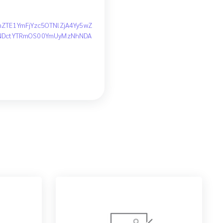
TE1YmFjYzc5OTNlZjA4Yy5wZ
LTUxNDctYTRmOS00YmUyMzNhNDA