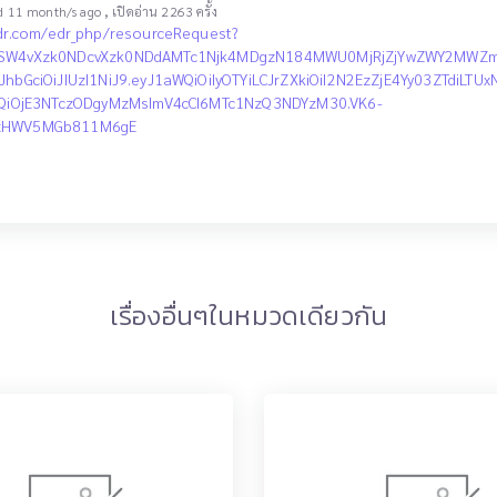
,
d 11 month/s ago
เปิดอ่าน 2263 ครั้ง
edr.com/edr_php/resourceRequest?
lSW4vXzk0NDcvXzk0NDdAMTc1Njk4MDgzN184MWU0MjRjZjYwZWY2MWZmZ
JhbGciOiJIUzI1NiJ9.eyJ1aWQiOiIyOTYiLCJrZXkiOiI2N2EzZjE4Yy03ZTdi
YXQiOjE3NTczODgyMzMsImV4cCI6MTc1NzQ3NDYzM30.VK6-
ozHWV5MGb811M6gE
เรื่องอื่นๆในหมวดเดียวกัน